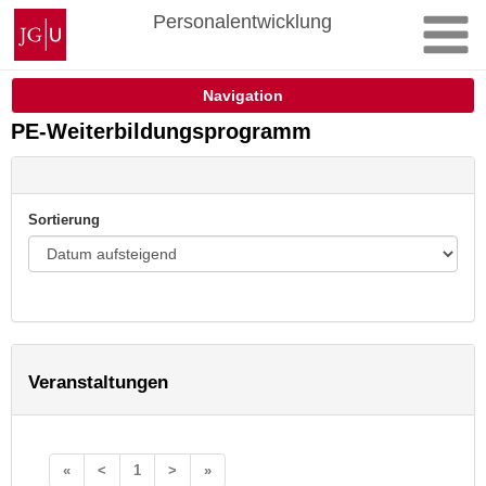
Zum
Johannes
Personalentwicklung
Inhalt
Gutenberg-
springen
Universität
Mainz
Navigation
PE-Weiterbildungsprogramm
Sortierung
Veranstaltungen
«
<
1
>
»