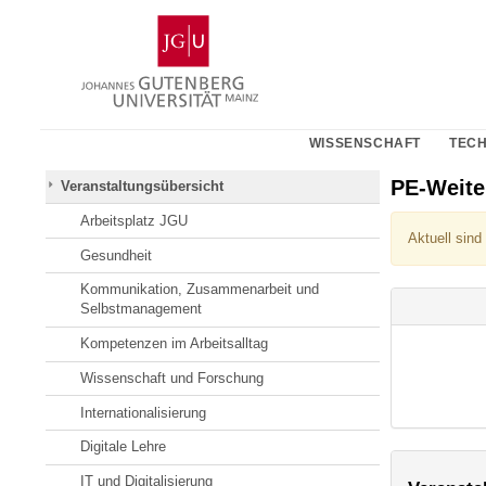
Zum
Johannes
Inhalt
Gutenberg-
springen
Universität
Mainz
WISSENSCHAFT
TECH
PE-Weit
Veranstaltungsübersicht
Arbeitsplatz JGU
Aktuell sind
Gesundheit
Kommunikation, Zusammenarbeit und
Selbstmanagement
Kompetenzen im Arbeitsalltag
Wissenschaft und Forschung
Internationalisierung
Digitale Lehre
IT und Digitalisierung