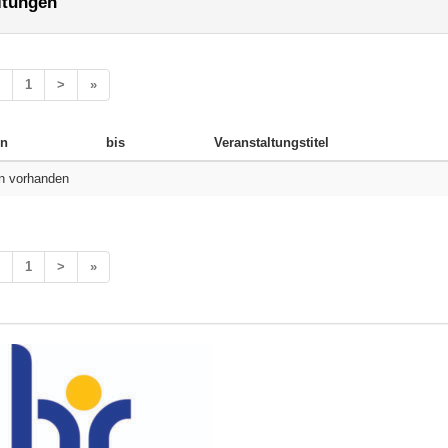
ltungen
1
>
»
n
bis
Veranstaltungstitel
n vorhanden
1
>
»